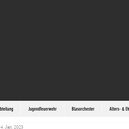
bteilung
Jugendfeuerwehr
Blasorchester
Alters- & E
4. Jan. 2023