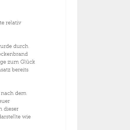
e relativ 
wurde durch 
Heckenbrand 
Lage zum Glück 
atz bereits 
z nach dem 
euer 
 dieser 
rstellte wie 