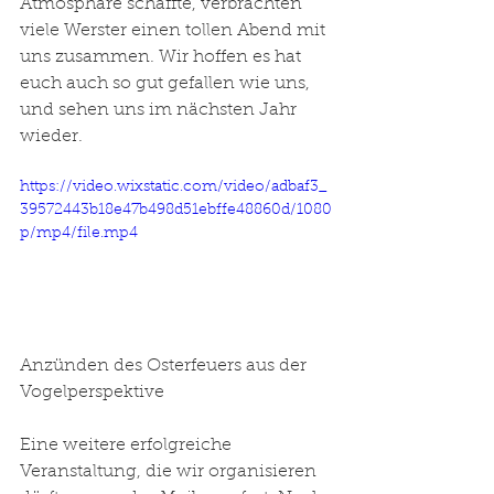
Atmosphäre schaffte, verbrachten 
viele Werster einen tollen Abend mit 
uns zusammen. Wir hoffen es hat 
euch auch so gut gefallen wie uns, 
und sehen uns im nächsten Jahr 
wieder. 
https://video.wixstatic.com/video/adbaf3_
39572443b18e47b498d51ebffe48860d/1080
p/mp4/file.mp4
Anzünden des Osterfeuers aus der 
Vogelperspektive 
Eine weitere erfolgreiche 
Veranstaltung, die wir organisieren 