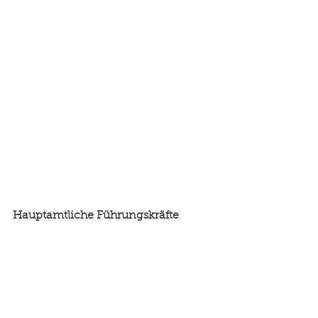
Hauptamtliche Führungskräfte
Beamte oder Beamtinnen der 
Ämtergruppe des ersten 
Einstiegsamtes der Laufbahngruppe 
2 (ehem. gehobener Dienst) mit 
entsprechender 