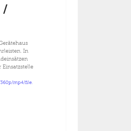
 /
 Gerätehaus 
leisten. In 
ndeinsätzen 
Einsatzstelle 
360p/mp4/file.