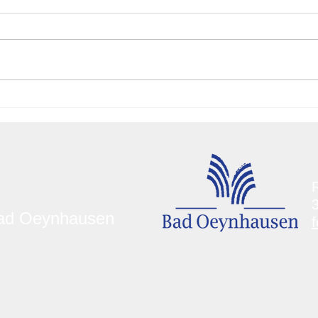
Neues
Eins
Feuerwehrgerätehaus für
Indu
die Löschgruppe Werste
19.0
R
Bad Oeynhausen