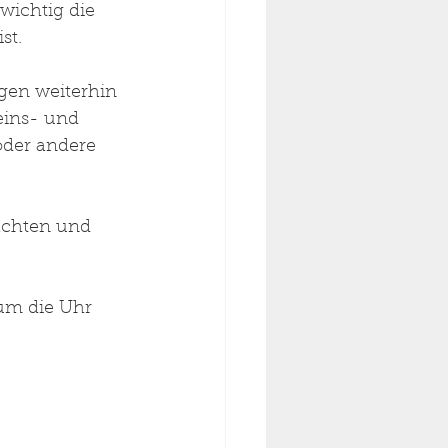
ichtig die 
st.
gen weiterhin 
eins- und 
oder andere 
achten und 
um die Uhr 