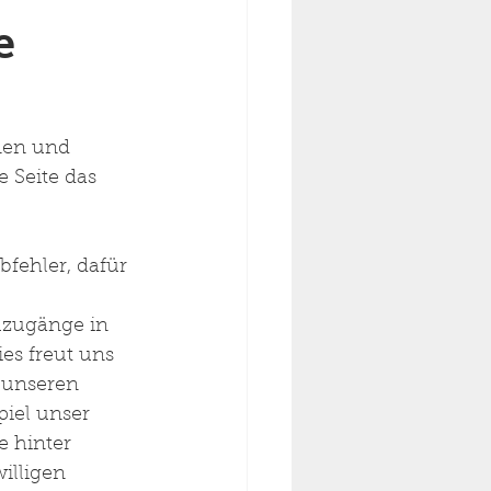
e
nen und 
 Seite das 
fehler, dafür 
zugänge in 
es freut uns 
 unseren 
iel unser 
 hinter 
illigen 