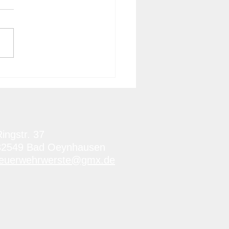
atz Feuer
striebetrieb Stufe 1,
4.2026 14:50 Uhr
ingstr. 37
32549 Bad Oeynhausen
feuerwehrwerste@gmx.de