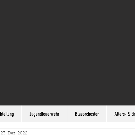
bteilung
Jugendfeuerwehr
Blasorchester
Alters- & E
23. Dez. 2022