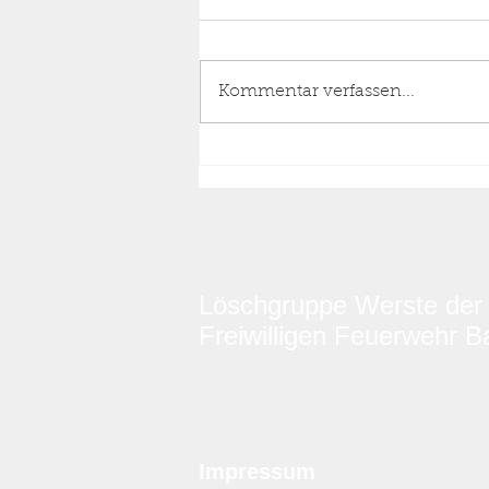
Kommentar verfassen...
Einsatz Feuer Wohnhaus,
Dachstuhlbrand Stufe 1,
24.06.2026 05:33 Uhr
Löschgruppe Werste der
Freiwilligen Feuerwehr 
Impressum