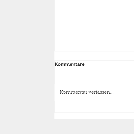
Kommentare
Kommentar verfassen...
Einsatz Feuer Wohnhaus,
Dachstuhlbrand Stufe 1,
24.06.2026 05:33 Uhr