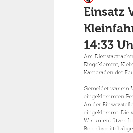
Einsatz
Kleinfah
14:33 Uh
Am Dienstagnachmi
Eingeklemmt, Klei
Kameraden der Feue
Gemeldet war ein V
eingeklemmten Per
An der Einsatzstel
eingeklemmt. Die v
Wir unterstützen b
Betriebsmittel abge