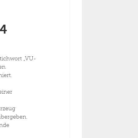
24
tichwort „VU-
en 
iert.
einer 
hrzeug 
übergeben. 
nde 