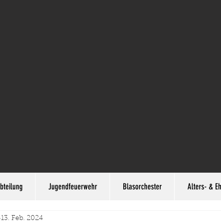
bteilung
Jugendfeuerwehr
Blasorchester
Alters- & E
13. Feb. 2024