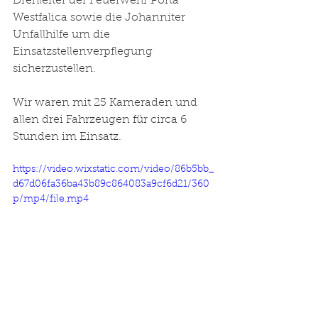
Drehleiter der Feuerwehr Porta 
Westfalica sowie die Johanniter 
Unfallhilfe um die 
Einsatzstellenverpflegung 
sicherzustellen.   
Wir waren mit 25 Kameraden und 
allen drei Fahrzeugen für circa 6 
Stunden im Einsatz.
https://video.wixstatic.com/video/86b5bb_
d67d06fa36ba43b89c864083a9cf6d21/360
p/mp4/file.mp4