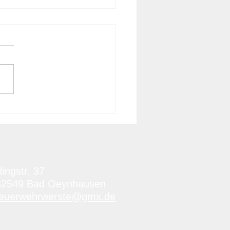
atz Feuer
striebetrieb Stufe 1,
4.2026 14:50 Uhr
ingstr. 37
32549 Bad Oeynhausen
feuerwehrwerste@gmx.de