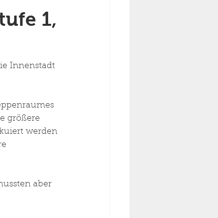
tufe 1,
ie Innenstadt 
reppenraumes 
e größere 
kuiert werden 
e 
ussten aber 