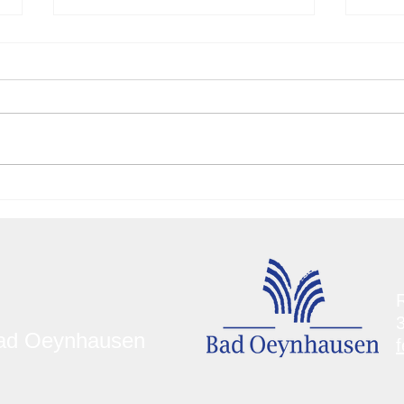
Neues
Eins
Feuerwehrgerätehaus für
Indu
die Löschgruppe Werste
19.0
R
Bad Oeynhausen