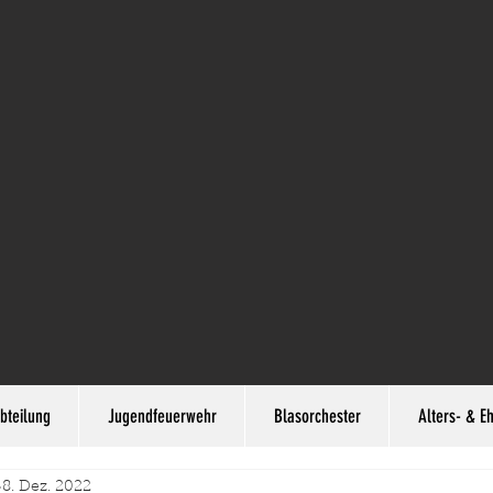
bteilung
Jugendfeuerwehr
Blasorchester
Alters- & E
8. Dez. 2022