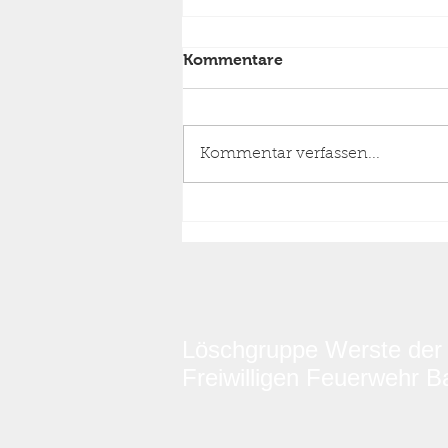
Kommentare
Kommentar verfassen...
Einsatz Feuer Wohnhaus,
Dachstuhlbrand Stufe 1,
24.06.2026 05:33 Uhr
Löschgruppe Werste der
Freiwilligen Feuerwehr 