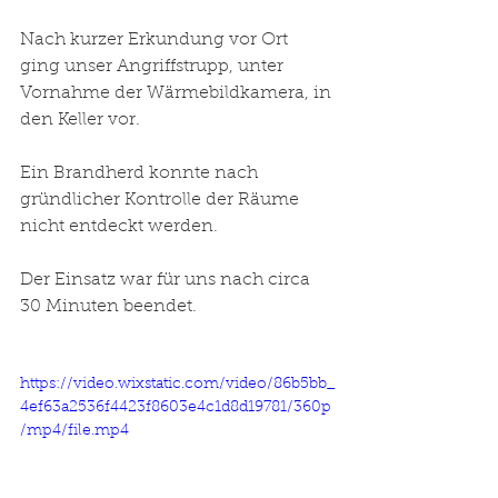
Nach kurzer Erkundung vor Ort 
ging unser Angriffstrupp, unter 
Vornahme der Wärmebildkamera, in 
den Keller vor.
Ein Brandherd konnte nach 
gründlicher Kontrolle der Räume 
nicht entdeckt werden. 
Der Einsatz war für uns nach circa 
30 Minuten beendet. 
https://video.wixstatic.com/video/86b5bb_
4ef63a2536f4423f8603e4c1d8d19781/360p
/mp4/file.mp4