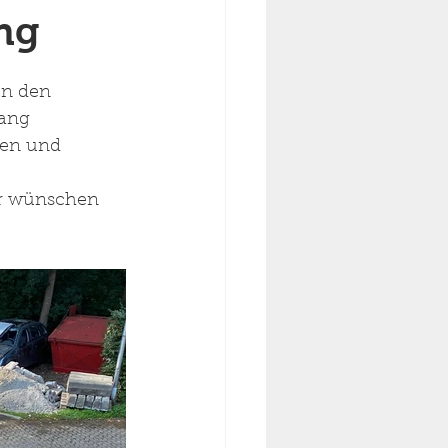
ng
en den 
ang 
en und 
ir wünschen 