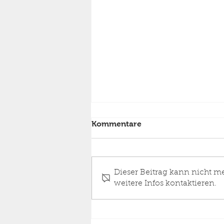
Kommentare
Dieser Beitrag kann nicht m
weitere Infos kontaktieren.
Einsatz Feuer Wohnhaus,
Dachstuhlbrand Stufe 1,
24.06.2026 05:33 Uhr