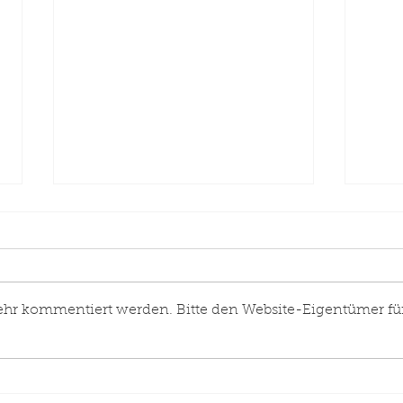
ehr kommentiert werden. Bitte den Website-Eigentümer fü
Neues
Eins
Feuerwehrgerätehaus für
Indu
die Löschgruppe Werste
19.0