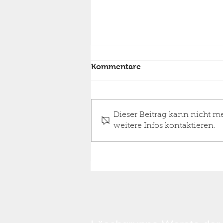
Kommentare
Dieser Beitrag kann nicht m
weitere Infos kontaktieren.
Einsatz Feuer Wohnhaus,
Dachstuhlbrand Stufe 1,
24.06.2026 05:33 Uhr