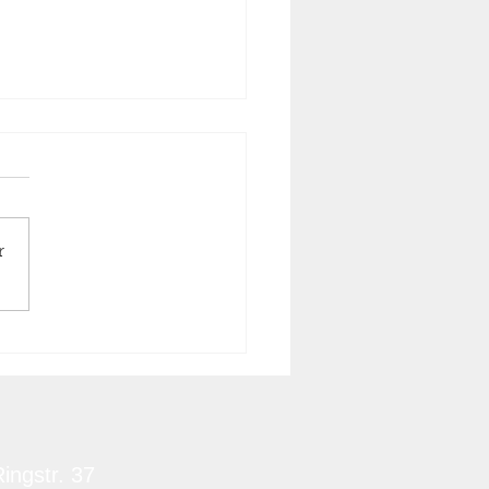
r
atz Feuer
striebetrieb Stufe 1,
4.2026 14:50 Uhr
ingstr. 37