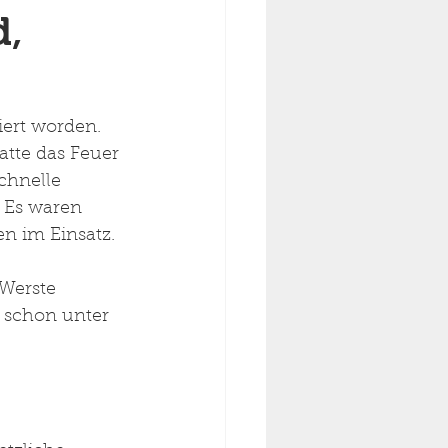
d,
ert worden. 
tte das Feuer 
chnelle 
 Es waren 
n im Einsatz. 
Werste 
 schon unter 