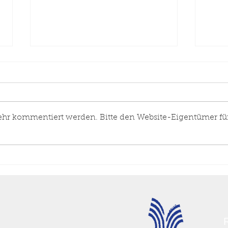
ehr kommentiert werden. Bitte den Website-Eigentümer fü
Neues
Eins
Feuerwehrgerätehaus für
Indu
die Löschgruppe Werste
19.0
R